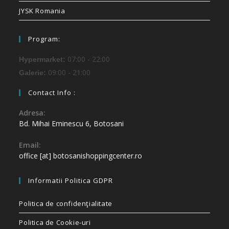
JYSK Romania
Program:
07:00 - 22:00
Hypermarket:
09:00 - 21:00
Galerie:
Contact Info :
Adresa:
Bd. Mihai Eminescu 6, Botosani
Email:
office [at] botosanishoppingcenter.ro
Informatii Politica GDPR
Politica de confidenţialitate
Politica de Cookie-uri