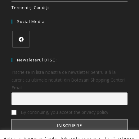
Termeni și Condiții
Social Media
Newsleterul BTSC :
Inscrie-te in lista noastra de newsletter pentru a fi la
curent cu ultimele noutati din Botosani Shopping Center!
Email
By continuing, you accept the privacy policy
Botosani Shopping Center folosește cookies ca tu să te bucuri