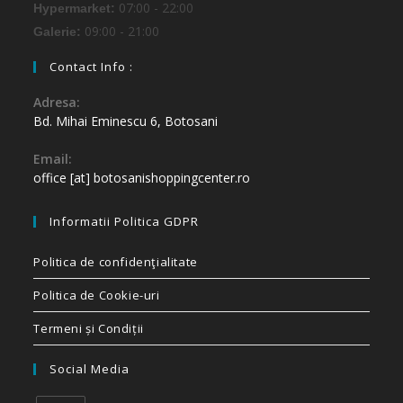
07:00 - 22:00
Hypermarket:
09:00 - 21:00
Galerie:
Contact Info :
Adresa:
Bd. Mihai Eminescu 6, Botosani
Email:
office [at] botosanishoppingcenter.ro
Informatii Politica GDPR
Politica de confidenţialitate
Politica de Cookie-uri
Termeni și Condiții
Social Media