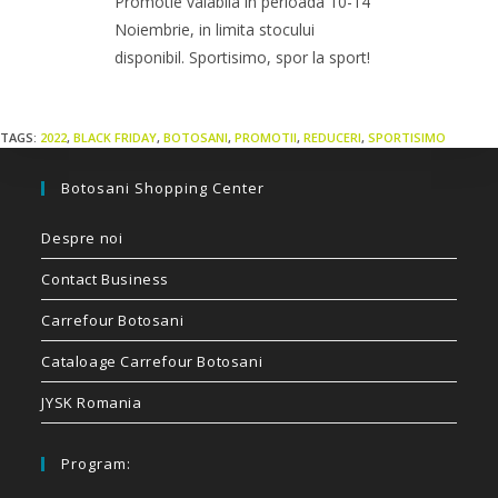
Promotie valabila in perioada 10-14
Noiembrie, in limita stocului
disponibil. Sportisimo, spor la sport!
TAGS:
2022
,
BLACK FRIDAY
,
BOTOSANI
,
PROMOTII
,
REDUCERI
,
SPORTISIMO
Botosani Shopping Center
Despre noi
Contact Business
Carrefour Botosani
Cataloage Carrefour Botosani
JYSK Romania
Program: