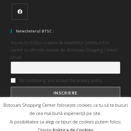
Newsleterul BTSC :
Inscrie-te in lista noastra de newsletter pentru a fi la
curent cu ultimele noutati din Botosani Shopping Center!
Email
By continuing, you accept the privacy policy
Botosani Shopping Center folosește cookies ca tu să te bucuri
de cea mai bună experiență pe site.
Ai posibilitatea sa alegi ce tipuri de cookies putem folosi.
Botosani Shopping Center
Magazine
Oferte
Noutati
Citește
Politica de Cookies