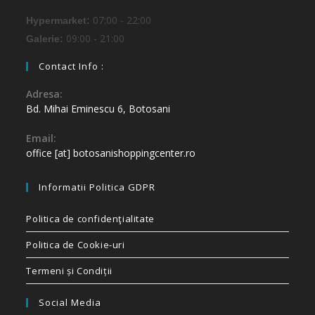
07:00 - 22:00
Hypermarket:
09:00 - 21:00
Galerie:
Contact Info :
Adresa:
Bd. Mihai Eminescu 6, Botosani
Email:
office [at] botosanishoppingcenter.ro
Informatii Politica GDPR
Politica de confidenţialitate
Politica de Cookie-uri
Termeni și Condiții
Social Media