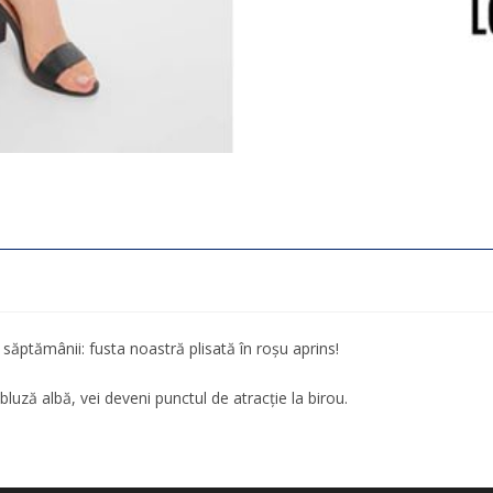
săptămânii: fusta noastră plisată în roșu aprins!
luză albă, vei deveni punctul de atracție la birou.