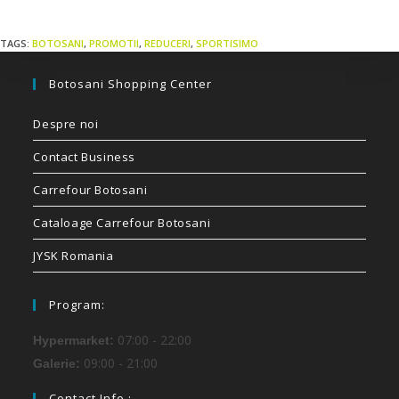
TAGS:
BOTOSANI
,
PROMOTII
,
REDUCERI
,
SPORTISIMO
Botosani Shopping Center
Despre noi
Contact Business
Carrefour Botosani
Cataloage Carrefour Botosani
JYSK Romania
Program:
07:00 - 22:00
Hypermarket:
09:00 - 21:00
Galerie:
Contact Info :