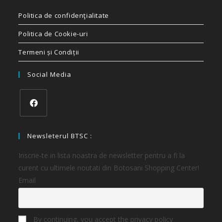
Politica de confidenţialitate
Politica de Cookie-uri
Termeni și Condiții
Social Media
Newsleterul BTSC :
Inscrie-te in lista noastra de newsletter pentru a fi la
curent cu ultimele noutati din Botosani Shopping Center!
Email
By continuing, you accept the privacy policy