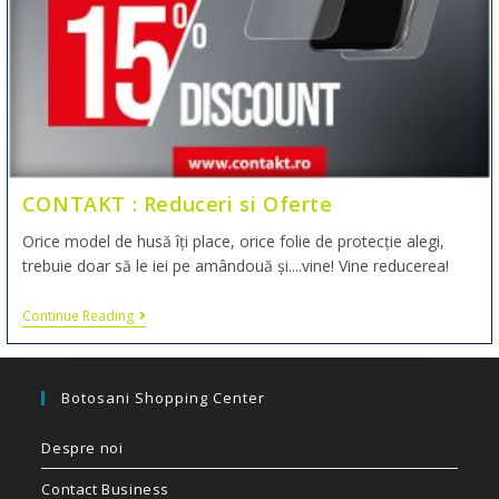
CONTAKT : Reduceri si Oferte
Orice model de husă îți place, orice folie de protecție alegi,
trebuie doar să le iei pe amândouă și....vine! Vine reducerea!
Continue Reading
Botosani Shopping Center
Despre noi
Contact Business