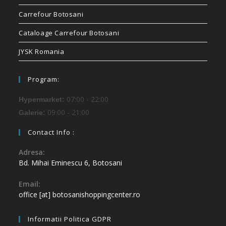
Carrefour Botosani
Cataloage Carrefour Botosani
JYSK Romania
Program:
07:00 - 22:00
Hypermarket:
09:00 - 21:00
Galerie:
Contact Info :
Adresa:
Bd. Mihai Eminescu 6, Botosani
Email:
office [at] botosanishoppingcenter.ro
Informatii Politica GDPR