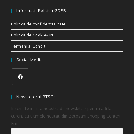
Informatii Politica GDPR
Politica de confidenţialitate
Politica de Cookie-uri
Termeni și Condiții
Social Media
Newsleterul BTSC :
Inscrie-te in lista noastra de newsletter pentru a fi la
curent cu ultimele noutati din Botosani Shopping Center!
Email