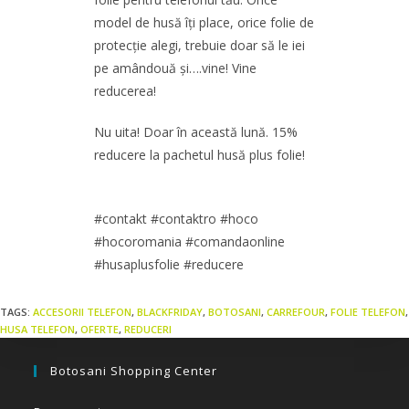
model de husă îți place, orice folie de
protecție alegi, trebuie doar să le iei
pe amândouă și….vine! Vine
reducerea!
Nu uita! Doar în această lună. 15%
reducere la pachetul husă plus folie!
#contakt #contaktro #hoco
#hocoromania #comandaonline
#husaplusfolie #reducere
TAGS:
ACCESORII TELEFON
,
BLACKFRIDAY
,
BOTOSANI
,
CARREFOUR
,
FOLIE TELEFON
,
HUSA TELEFON
,
OFERTE
,
REDUCERI
Botosani Shopping Center