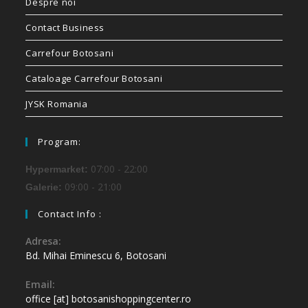
Despre noi
Contact Business
Carrefour Botosani
Cataloage Carrefour Botosani
JYSK Romania
Program:
07:00 - 22:00
Hypermarket:
09:00 - 21:00
Galerie:
Contact Info :
Adresa:
Bd. Mihai Eminescu 6, Botosani
Email:
office [at] botosanishoppingcenter.ro