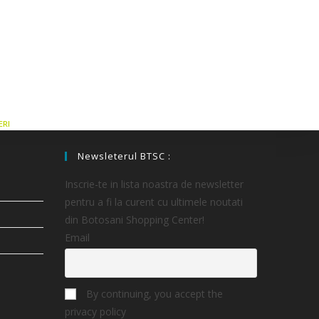
ERI
Newsleterul BTSC :
Inscrie-te in lista noastra de newsletter
pentru a fi la curent cu ultimele noutati
din Botosani Shopping Center!
Email
By continuing, you accept the
privacy policy