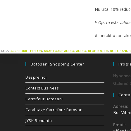
Nu uita: 10% reduc
* Oferta este valabi
#contakt #contakt
TAGS:
ACCESORII TELEFON
,
ADAPTOARE AUDIO
,
AUDIO
,
BLUETOOTH
,
BOTOSANI
,
B
Botosani Shopping Center
Progr
Hypermar
Despre noi
0
Galerie:
Contact Business
Contac
Carrefour Botosani
Adresa:
Cataloage Carrefour Botosani
Bd. Miha
JYSK Romania
Email:
office [a