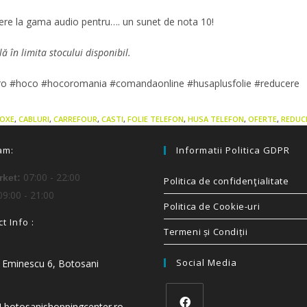
ere la gama audio pentru…. un sunet de nota 10!
lă în limita stocului disponibil.
ro #hoco #hocoromania #comandaonline #husaplusfolie #reducere
OXE
,
CABLURI
,
CARREFOUR
,
CASTI
,
FOLIE TELEFON
,
HUSA TELEFON
,
OFERTE
,
REDUC
am:
Informatii Politica GDPR
07:00 - 22:00
ket:
Politica de confidenţialitate
9:00 - 21:00
Politica de Cookie-uri
t Info :
Termeni și Condiții
Social Media
i Eminescu 6, Botosani
t] botosanishoppingcenter.ro