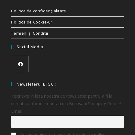
Politica de confidenţialitate
Politica de Cookie-uri
Termeni și Condiții
Social Media
Newsleterul BTSC :
Inscrie-te in lista noastra de newsletter pentru a fi la
curent cu ultimele noutati din Botosani Shopping Center!
Email
By continuing, you accept the privacy policy