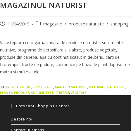
MAGAZINUL NATURIST
11/04/2019
magazine
/
produse naturiste
/
shopping
Va asteptam cu o gama variata de produse naturiste, suplimente
nutritive, programe de detoxifiere si slabire, produse vegetale,
produse din canepa, apa cu continut scazut in deuteriu, carti de
fitoterapie, fructe de padure, cosmetice pe baza de plant, laptisor de
matca si multe altele.
TAGS:
DETOZIFIERE
,
FITOTERAPIE
,
MAGAZIN NATURIST
,
NATURALE
,
NATURISTE
,
PLANTE
,
PRODUSE
,
SUPLIMENTE NUTRITIVE
,
VEGETALE
Botosani Shopping Center
Despre noi
Contact Business