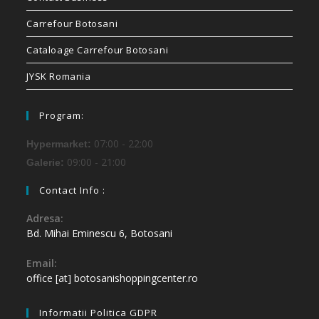
Carrefour Botosani
Cataloage Carrefour Botosani
JYSK Romania
Program:
07:00 - 22:00
Hypermarket:
09:00 - 21:00
Galerie:
Contact Info :
Adresa:
Bd. Mihai Eminescu 6, Botosani
Email:
office [at] botosanishoppingcenter.ro
Informatii Politica GDPR