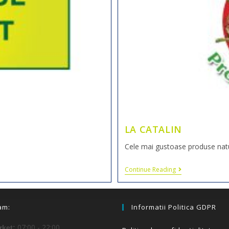
LA CATALIN
Cele mai gustoase produse natur
Continue Reading
am:
Informatii Politica GDPR
07:00 - 22:00
ket: