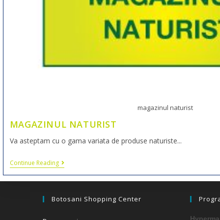
magazinul naturist
MAGAZINUL NATURIST
Va asteptam cu o gama variata de produse naturiste...
Continue Reading
Botosani Shopping Center
Progr
Hypermar