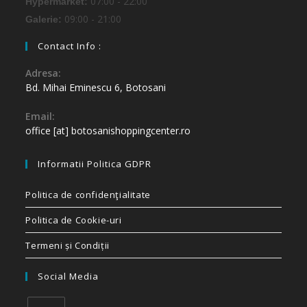
07:00 - 22:00
Hypermarket:
09:00 - 21:00
Galerie:
Contact Info :
Adresa:
Bd. Mihai Eminescu 6, Botosani
Email:
office [at] botosanishoppingcenter.ro
Informatii Politica GDPR
Politica de confidenţialitate
Politica de Cookie-uri
Termeni și Condiții
Social Media