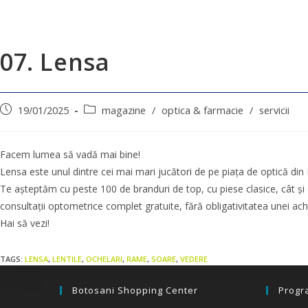
07. Lensa
19/01/2025
magazine
/
optica & farmacie
/
servicii
Facem lumea să vadă mai bine!
Lensa este unul dintre cei mai mari jucători de pe piața de optică di
Te așteptăm cu peste 100 de branduri de top, cu piese clasice, cât și 
consultații optometrice complet gratuite, fără obligativitatea unei achiz
Hai să vezi!
TAGS:
LENSA
,
LENTILE
,
OCHELARI
,
RAME
,
SOARE
,
VEDERE
Botosani Shopping Center
Progr