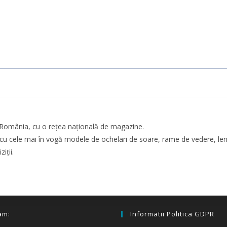
n România, cu o rețea națională de magazine.
cu cele mai în vogă modele de ochelari de soare, rame de vedere, lenti
iții.
am:
Informatii Politica GDPR