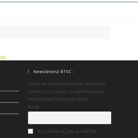
IZE
Newsleterul BTSC :
Inscrie-te in lista noastra de newsletter
pentru a fi la curent cu ultimele noutati
din Botosani Shopping Center!
Email
By continuing, you accept the