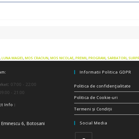
,
LUNA MAGIEI
,
MOS CRACIUN
,
MOS NICOLAE
,
PREMII
,
PROGRAM
,
SARBATORI
,
SURPR
am:
Informatii Politica GDPR
07:00 - 22:00
ket:
Politica de confidenţialitate
9:00 - 21:00
Politica de Cookie-uri
t Info :
Termeni și Condiții
Social Media
i Eminescu 6, Botosani