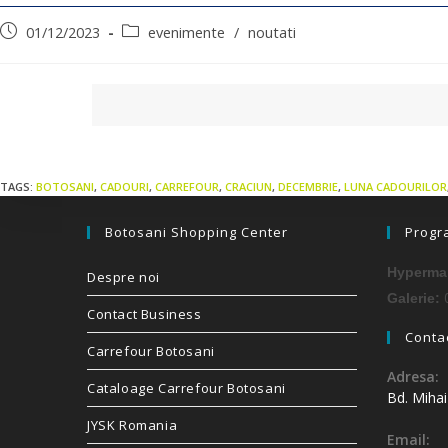
01/12/2023
evenimente
/
noutati
TAGS:
BOTOSANI
,
CADOURI
,
CARREFOUR
,
CRACIUN
,
DECEMBRIE
,
LUNA CADOURILOR
Botosani Shopping Center
Progr
Hypermar
Despre noi
0
Galerie:
Contact Business
Contac
Carrefour Botosani
Adresa:
Cataloage Carrefour Botosani
Bd. Miha
JYSK Romania
Email: