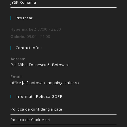
JYSK Romania
Program:
07:00 - 22:00
Hypermarket:
09:00 - 21:00
Galerie:
Contact Info :
Adresa:
Bd. Mihai Eminescu 6, Botosani
Email:
office [at] botosanishoppingcenter.ro
Informatii Politica GDPR
Politica de confidenţialitate
Politica de Cookie-uri