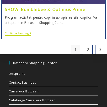
SHOW! Bumblebee & Optimus Prime
Program activitati pentru copii in apropierea zilei copiilor. Va
asteptam in Botosani Shopping Center.
Continue Reading
1
2
Botosani Shopping Center
Despre noi
Contact Business
Carrefour Botosani
Cataloage Carrefour Botosani