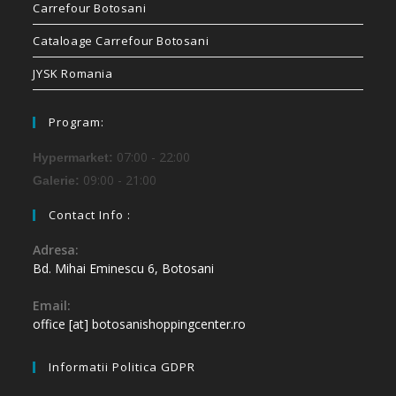
Carrefour Botosani
Cataloage Carrefour Botosani
JYSK Romania
Program:
07:00 - 22:00
Hypermarket:
09:00 - 21:00
Galerie:
Contact Info :
Adresa:
Bd. Mihai Eminescu 6, Botosani
Email:
office [at] botosanishoppingcenter.ro
Informatii Politica GDPR