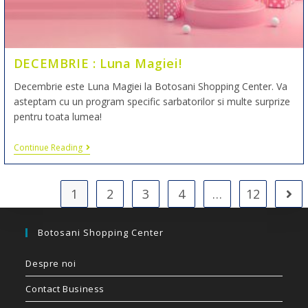
DECEMBRIE : Luna Magiei!
Decembrie este Luna Magiei la Botosani Shopping Center. Va
asteptam cu un program specific sarbatorilor si multe surprize
pentru toata lumea!
Continue Reading
1
2
3
4
…
12
Botosani Shopping Center
Despre noi
Contact Business