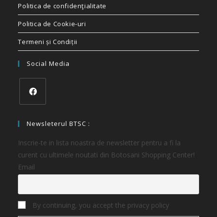
Politica de confidenţialitate
Politica de Cookie-uri
Termeni și Condiții
Social Media
Newsleterul BTSC :
Inscrie-te in lista noastra de newsletter pentru a fi la
curent cu ultimele noutati din Botosani Shopping Center!
Email
By continuing, you accept the privacy policy