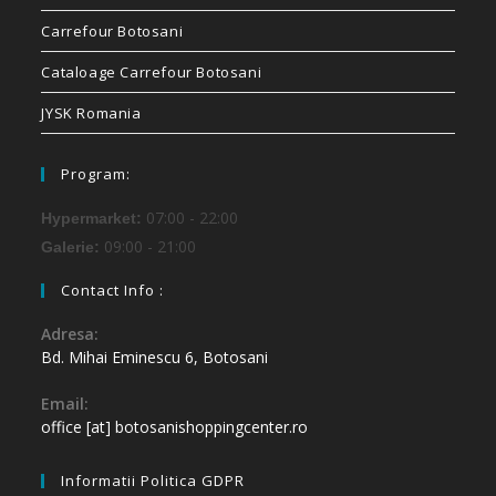
Carrefour Botosani
Cataloage Carrefour Botosani
JYSK Romania
Program:
07:00 - 22:00
Hypermarket:
09:00 - 21:00
Galerie:
Contact Info :
Adresa:
Bd. Mihai Eminescu 6, Botosani
Email:
office [at] botosanishoppingcenter.ro
Informatii Politica GDPR