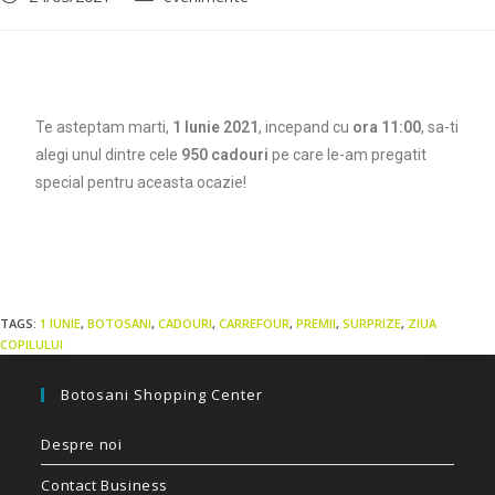
Te asteptam marti,
1 Iunie 2021
, incepand cu
ora 11:00
, sa-ti
alegi unul dintre cele
950 cadouri
pe care le-am pregatit
special pentru aceasta ocazie!
TAGS:
1 IUNIE
,
BOTOSANI
,
CADOURI
,
CARREFOUR
,
PREMII
,
SURPRIZE
,
ZIUA
COPILULUI
Botosani Shopping Center
Despre noi
Contact Business