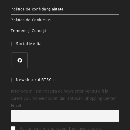
Politica de confidenţialitate
Politica de Cookie-uri
Termeni și Condiții
Social Media
Newsleterul BTSC :
Inscrie-te in lista noastra de newsletter pentru a fi la
curent cu ultimele noutati din Botosani Shopping Center!
Email
By continuing, you accept the privacy policy