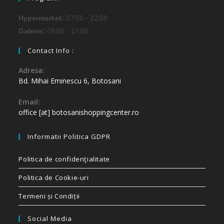
07:00 - 22:00
Hypermarket:
09:00 - 21:00
Galerie:
Contact Info :
Adresa:
Bd. Mihai Eminescu 6, Botosani
Email:
office [at] botosanishoppingcenter.ro
Informatii Politica GDPR
Politica de confidenţialitate
Politica de Cookie-uri
Termeni și Condiții
Social Media