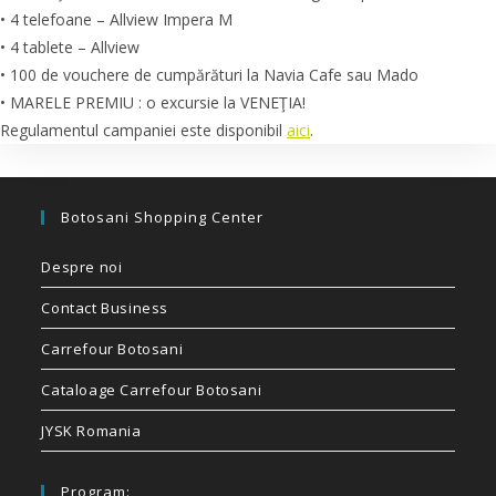
• 4 telefoane – Allview Impera M
• 4 tablete – Allview
• 100 de vouchere de cumpărături la Navia Cafe sau Mado
• MARELE PREMIU : o excursie la VENEŢIA!
Regulamentul campaniei este disponibil
aici
.
Botosani Shopping Center
Despre noi
Contact Business
Carrefour Botosani
Cataloage Carrefour Botosani
JYSK Romania
Program: