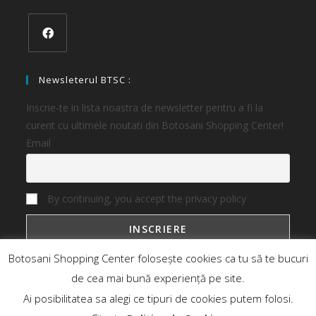
Newsleterul BTSC :
Inscrie-te in lista noastra de newsletter pentru a fi la
curent cu ultimele noutati din Botosani Shopping Center!
Email
By continuing, you accept the privacy policy
Botosani Shopping Center folosește cookies ca tu să te bucuri
de cea mai bună experiență pe site.
Ai posibilitatea sa alegi ce tipuri de cookies putem folosi.
Botosani Shopping Center
Magazine
Oferte
Noutati