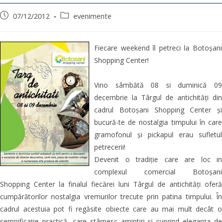
07/12/2012
evenimente
Fiecare weekend îl petreci la Botoșani
Shopping Center!
Vino sâmbătă 08 si duminică 09
decembrie la Târgul de antichități din
cadrul Botoșani Shopping Center și
bucură-te de nostalgia timpului în care
gramofonul și pickapul erau sufletul
petrecerii!
Devenit o tradiție care are loc in
complexul comercial Botoșani
Shopping Center la finalul fiecărei luni Târgul de antichități oferă
cumpărătorilor nostalgia vremurilor trecute prin patina timpului. În
cadrul acestuia pot fi regăsite obiecte care au mai mult decât o
semnificație practică, care stârnesc amintiri și cuprind eleganța de