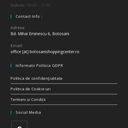
09:00 - 21:00
Galerie:
Contact Info :
Adresa:
Bd. Mihai Eminescu 6, Botosani
Email:
office [at] botosanishoppingcenter.ro
Informatii Politica GDPR
Politica de confidenţialitate
Politica de Cookie-uri
Termeni și Condiții
Social Media