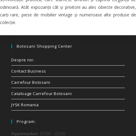
odinioară. Atât expozanții cât și privitorii au ales obiecte decorative,
carți rare, piese de mobilier vintage și numeroase alte produse de
colecție.
Botosani Shopping Center
Despre noi
Contact Business
Carrefour Botosani
Cataloage Carrefour Botosani
JYSK Romania
Program:
07:00 - 22:00
Hypermarket: