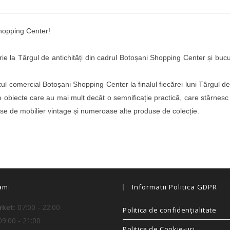
Shopping Center!
 la Târgul de antichități din cadrul Botoșani Shopping Center și bucur
ul comercial Botoșani Shopping Center la finalul fiecărei luni Târgul de 
te obiecte care au mai mult decât o semnificație practică, care stârnesc a
iese de mobilier vintage și numeroase alte produse de colecție.
am:
Informatii Politica GDPR
07:00 - 22:00
ket:
Politica de confidenţialitate
9:00 - 21:00
Politica de Cookie-uri