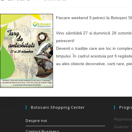
Fiecare weekend îl petreci la Botoșani 
Vino sâmbătă 27 si duminică 28 octombrie
petrecerii!
Devenit o tradiție care are loc in complex
timpului. În cadrul acestuia pot fi regăsi
au ales obiecte decorative, carți rare, p
Botosani Shopping Center
Progr
Hypermar
Despre noi
0
Galerie:
Contact Business