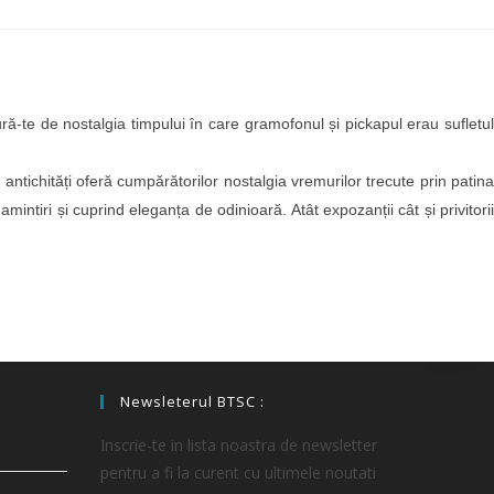
ă-te de nostalgia timpului în care gramofonul și pickapul erau sufletul
antichități oferă cumpărătorilor nostalgia vremurilor trecute prin patina
mintiri și cuprind eleganța de odinioară. Atât expozanții cât și privitorii
Newsleterul BTSC :
Inscrie-te in lista noastra de newsletter
pentru a fi la curent cu ultimele noutati