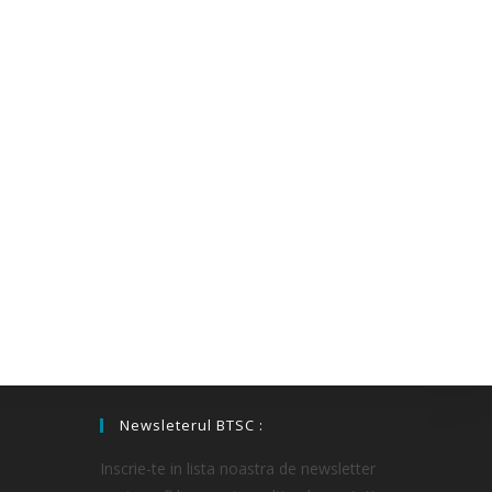
Newsleterul BTSC :
Inscrie-te in lista noastra de newsletter