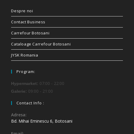
Despre noi
Contact Business
Carrefour Botosani
Cataloage Carrefour Botosani
JYSK Romania
Program:
07:00 - 22:00
Hypermarket:
09:00 - 21:00
Galerie:
Contact Info :
Adresa:
Bd. Mihai Eminescu 6, Botosani
Email: