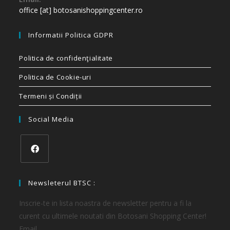
office [at] botosanishoppingcenter.ro
Informatii Politica GDPR
Politica de confidenţialitate
Politica de Cookie-uri
Termeni și Condiții
Social Media
Newsleterul BTSC :
Inscrie-te in lista noastra de newsletter pentru a fi la
curent cu ultimele noutati din Botosani Shopping Center!
Email