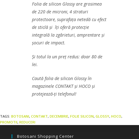
Folia de silicon Glossy are grosimea
de 220 de microni, 4 straturi
protectoare, suprafața netedă cu efect
de sticlă și îți oferă protecție
integrală la zgârieturi, amprentare și
șocuri de impact.
Și totul la un preț redus: doar 80 de
lei.
Caută folia de silicon Glossy în
magazinele CONTAKT și HOCO și
protejează-ți telefonul!
TAGS:
BOTOSANI
,
CONTAKT
,
DECEMBRIE
,
FOLIE SILICON
,
GLOSSY
,
HOCO
,
PROMOTII
,
REDUCERI
Botosani Shopping Center