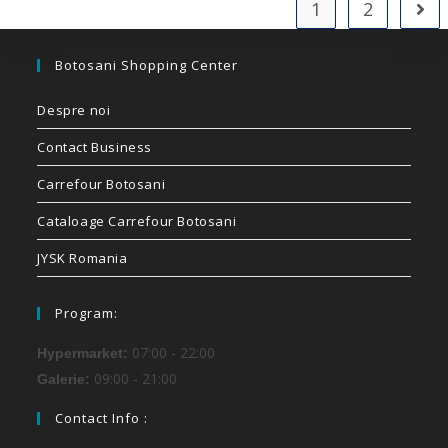
1
2
Botosani Shopping Center
Despre noi
Contact Business
Carrefour Botosani
Cataloage Carrefour Botosani
JYSK Romania
Program:
07:00 - 22:00
Hypermarket:
09:00 - 21:00
Galerie:
Contact Info :