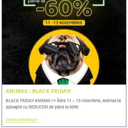
ANIMAX : BLACK FRIDAY!
BLACK FRIDAY ANIMAX >> Între 11 – 13 noiembrie, Animax te
așteaptă cu REDUCERI de până la 60%!
Continue Reading