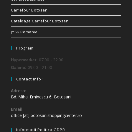
Carrefour Botosani
Cataloage Carrefour Botosani
JYSK Romania
Program:
07:00 - 22:00
Hypermarket:
09:00 - 21:00
Galerie:
Contact Info :
Adresa:
Bd. Mihai Eminescu 6, Botosani
Email:
office [at] botosanishoppingcenter.ro
Informatii Politica GDPR