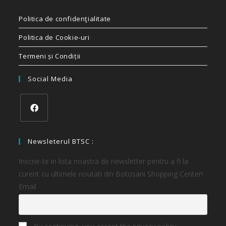
Politica de confidenţialitate
Politica de Cookie-uri
Termeni și Condiții
Social Media
Newsleterul BTSC :
Inscrie-te in lista noastra de newsletter pentru a fi la
curent cu ultimele noutati din Botosani Shopping Center!
Email