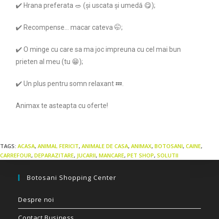
✔️
Hrana preferata 🥗 (și uscata și umedă 😋);
✔️
Recompense… macar cateva 🤭;
✔️
O minge cu care sa ma joc impreuna cu cel mai bun
prieten al meu (tu 😁);
✔️
Un plus pentru somn relaxant 💤.
Animax te asteapta cu oferte!
TAGS:
ACASA
,
ANIMAL FERICIT
,
ANIMALE DE CASA
,
ANIMAX
,
BOTOSANI
,
CAINE
,
CARREFOUR
,
DEPARAZITARE
,
JUCARII
,
MANCARE
,
PET SHOP
,
SOLUTII
Botosani Shopping Center
Despre noi
Contact Business