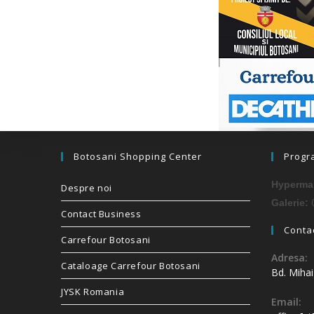
Botosani Shopping Center
Progr
Hypermar
Despre noi
0
Galerie:
Contact Business
Contac
Carrefour Botosani
Adresa:
Cataloage Carrefour Botosani
Bd. Miha
JYSK Romania
Email: