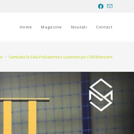
Home
Magazine
Noutati
Contact
te
>
Sambata la Sala Polivalenta ii sustinem pe CSM Botosani!