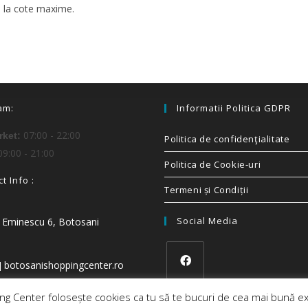
i la cote maxime.
am:
Informatii Politica GDPR
07:00 - 22:00
ket:
Politica de confidenţialitate
9:00 - 21:00
Politica de Cookie-uri
t Info :
Termeni și Condiții
Social Media
i Eminescu 6, Botosani
t] botosanishoppingcenter.ro
g Center folosește cookies ca tu să te bucuri de cea mai bună ex