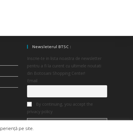
Newsleterul BTSC :
Inscrie-te in lista noastra de newsletter
pentru a fi la curent cu ultimele noutati
din Botosani Shopping Center!
Email
By continuing, you accept the
privacy policy
periență pe site.