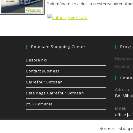
îndemânare ce a dus la creșterea adrenaline
Botosani Shopping Center
Progr
Hypermar
Despre noi
0
Galerie:
Contact Business
Contac
Carrefour Botosani
Adresa:
Cataloage Carrefour Botosani
Bd. Miha
JYSK Romania
Email:
office [a
Botosani Shoppin