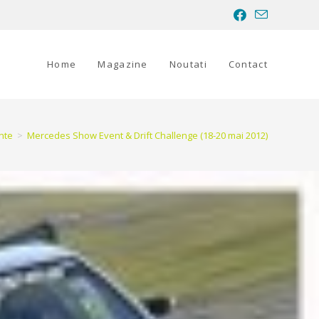
Home
Magazine
Noutati
Contact
nte
>
Mercedes Show Event & Drift Challenge (18-20 mai 2012)