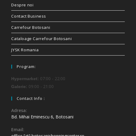
Despre noi
Contact Business
Carrefour Botosani
Cataloage Carrefour Botosani
JYSK Romania
Program:
07:00 - 22:00
Hypermarket:
09:00 - 21:00
Galerie:
Contact Info :
Adresa:
Bd. Mihai Eminescu 6, Botosani
Email:
office [at] botosanishoppingcenter.ro