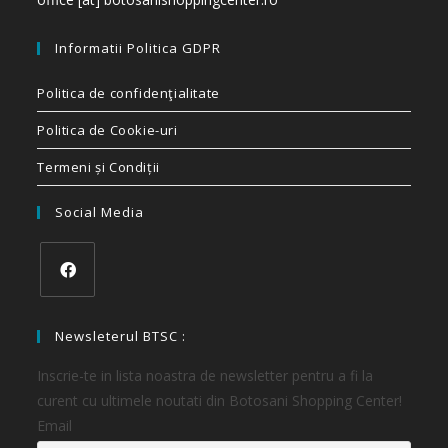
Informatii Politica GDPR
Politica de confidenţialitate
Politica de Cookie-uri
Termeni și Condiții
Social Media
Newsleterul BTSC :
Inscrie-te in lista noastra de newsletter pentru a fi la
curent cu ultimele noutati din Botosani Shopping Center!
Email