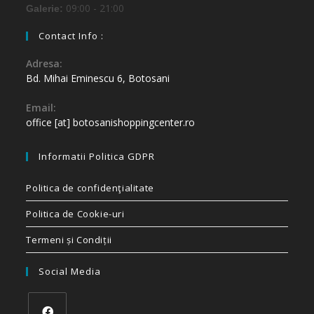
09:00 - 21:00
Galerie:
Contact Info :
Adresa:
Bd. Mihai Eminescu 6, Botosani
Email:
office [at] botosanishoppingcenter.ro
Informatii Politica GDPR
Politica de confidenţialitate
Politica de Cookie-uri
Termeni și Condiții
Social Media