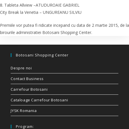
8. Tableta Allview –ATUDUROAIE GABRIEL
City Break la Venetia – UNGUREANU SILVIU
Premiile vor putea fi ridicate incepand cu data de 2 martie 2015, de la
birourile administratiei Botosani Shopping Center.
Botosani Shopping Center
Despre noi
Contact Business
Carrefour Botosani
Cataloage Carrefour Botosani
JYSK Romania
Program: