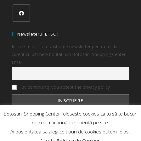
Newsleterul BTSC :
Inscrie-te in lista noastra de newsletter pentru a fi la
curent cu ultimele noutati din Botosani Shopping Center!
Email
By continuing, you accept the privacy policy
Botosani Shopping Center folosește cookies ca tu să te bucuri
de cea mai bună experiență pe site.
Ai posibilitatea sa alegi ce tipuri de cookies putem folosi.
Botosani Shopping Center
Magazine
Oferte
Noutati
Citește
Politica de Cookies