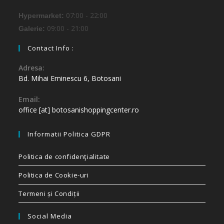
07:00 - 22:00
Hypermarket:
09:00 - 21:00
Galerie:
Contact Info :
Adresa:
Bd. Mihai Eminescu 6, Botosani
Email:
office [at] botosanishoppingcenter.ro
Informatii Politica GDPR
Politica de confidenţialitate
Politica de Cookie-uri
Termeni și Condiții
Social Media