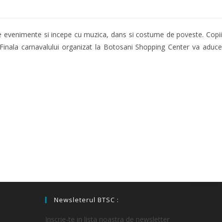
 de evenimente si incepe cu muzica, dans si costume de poveste. Copii
. Finala carnavalului organizat la Botosani Shopping Center va aduce
Newsleterul BTSC :
Inscrie-te in lista noastra de newsletter