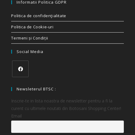
Informatii Politica GDPR
Politica de confidenţialitate
Politica de Cookie-uri
Termeni și Condiții
Social Media
Newsleterul BTSC :
Inscrie-te in lista noastra de newsletter pentru a fi la
curent cu ultimele noutati din Botosani Shopping Center!
Email