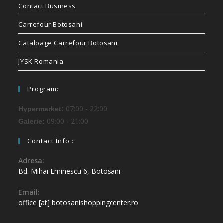
Contact Business
Carrefour Botosani
Cataloage Carrefour Botosani
JYSK Romania
Program:
07:00 - 22:00
Hypermarket:
09:00 - 21:00
Galerie:
Contact Info :
Adresa:
Bd. Mihai Eminescu 6, Botosani
Email:
office [at] botosanishoppingcenter.ro