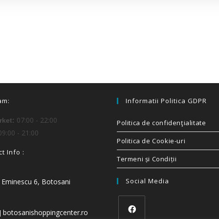
am:
Informatii Politica GDPR
07:00 - 22:00
ket:
Politica de confidenţialitate
9:00 - 21:00
Politica de Cookie-uri
t Info :
Termeni și Condiții
Social Media
i Eminescu 6, Botosani
t] botosanishoppingcenter.ro