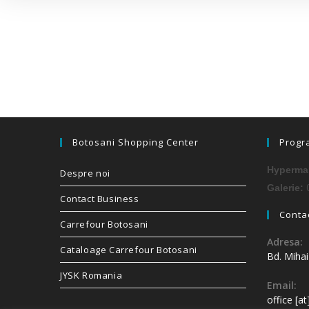
Botosani Shopping Center
Progr
Hypermar
Despre noi
0
Galerie:
Contact Business
Contac
Carrefour Botosani
Adresa:
Cataloage Carrefour Botosani
Bd. Miha
JYSK Romania
Email:
office [a