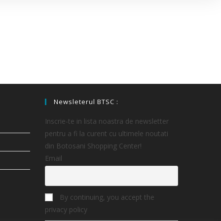
Newsleterul BTSC :
Inscrie-te in lista noastra de newsletter
pentru a fi la curent cu ultimele noutati
din Botosani Shopping Center!
Email
By continuing, you accept the
privacy policy