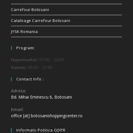
Carrefour Botosani
Cataloage Carrefour Botosani
JYSK Romania
Program:
07:00 - 22:00
Hypermarket:
09:00 - 21:00
Galerie:
Contact Info :
Adresa:
Bd. Mihai Eminescu 6, Botosani
Email:
office [at] botosanishoppingcenter.ro
Informatii Politica GDPR