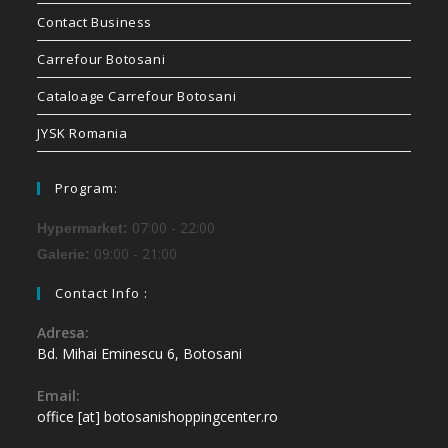
Contact Business
Carrefour Botosani
Cataloage Carrefour Botosani
JYSK Romania
Program:
07:00 - 22:00
Hypermarket:
09:00 - 21:00
Galerie:
Contact Info :
Adresa:
Bd. Mihai Eminescu 6, Botosani
Email:
office [at] botosanishoppingcenter.ro