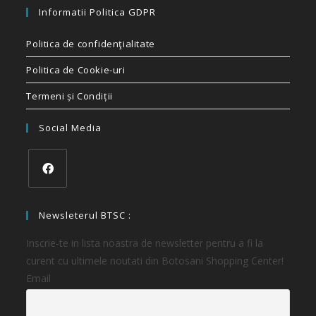
Informatii Politica GDPR
Politica de confidenţialitate
Politica de Cookie-uri
Termeni și Condiții
Social Media
Newsleterul BTSC :
Inscrie-te in lista noastra de newsletter pentru a fi la
curent cu ultimele noutati din Botosani Shopping Center!
Email