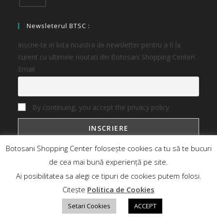
Newsleterul BTSC :
Inscrie-te in lista noastra de newsletter pentru a fi la
curent cu ultimele noutati din Botosani Shopping Center!
Email
By continuing, you accept the privacy policy
Botosani Shopping Center folosește cookies ca tu să te bucuri
de cea mai bună experiență pe site.
Ai posibilitatea sa alegi ce tipuri de cookies putem folosi.
Botosani Shopping Center
Magazine
Oferte
Noutati
Citește
Politica de Cookies
Contact Business
Contact
Setari Cookies
ACCEPT
Copyright 2026 - Botosani Shopping Center