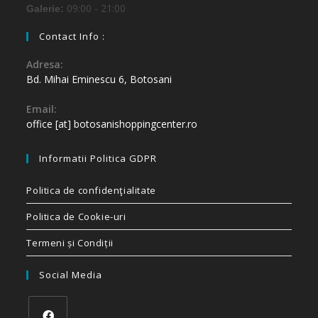
09:00 - 21:00
Galerie:
Contact Info :
Adresa:
Bd. Mihai Eminescu 6, Botosani
Email:
office [at] botosanishoppingcenter.ro
Informatii Politica GDPR
Politica de confidenţialitate
Politica de Cookie-uri
Termeni și Condiții
Social Media