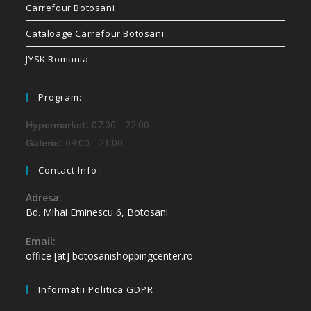
Carrefour Botosani
Cataloage Carrefour Botosani
JYSK Romania
Program:
07:00 - 22:00
Hypermarket:
09:00 - 21:00
Galerie:
Contact Info :
Adresa:
Bd. Mihai Eminescu 6, Botosani
Email:
office [at] botosanishoppingcenter.ro
Informatii Politica GDPR