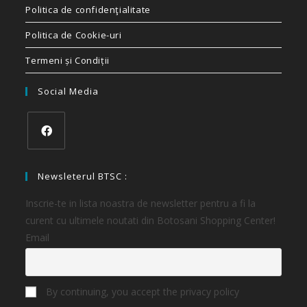
Politica de confidenţialitate
Politica de Cookie-uri
Termeni și Condiții
Social Media
Newsleterul BTSC :
Inscrie-te in lista noastra de newsletter pentru a fi la
curent cu ultimele noutati din Botosani Shopping Center!
Email
By continuing, you accept the privacy policy