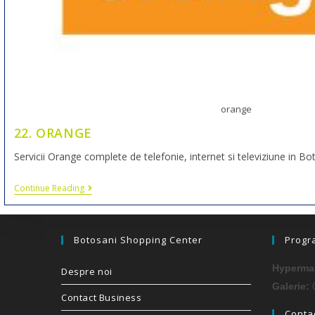
orange
22. ORANGE
Servicii Orange complete de telefonie, internet si televiziune in B
Continue Reading
Botosani Shopping Center
Progr
Hypermar
Despre noi
0
Galerie:
Contact Business
Contac