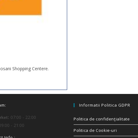
otosani Shopping Centere.
am:
Informatii Politica GDPR
07:00 - 22:00
ket:
Politica de confidenţialitate
9:00 - 21:00
Politica de Cookie-uri
t Info :