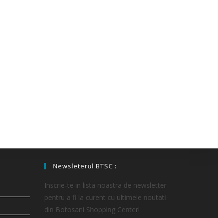
Newsleterul BTSC :
Inscrie-te in lista noastra de newsletter
pentru a fi la curent cu ultimele noutati
din Botosani Shopping Center!