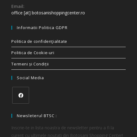
Email:
office [at] botosanishoppingcenter.ro
Informatii Politica GDPR
Politica de confidenţialitate
Politica de Cookie-uri
Termeni și Condiții
Social Media
Newsleterul BTSC :
Inscrie-te in lista noastra de newsletter pentru a fi la
curent cu ultimele noutati din Botosani Shopping Center!