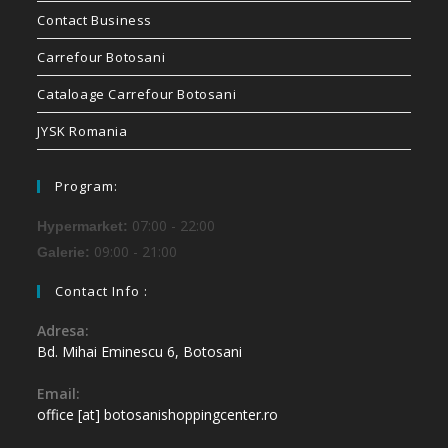
Contact Business
Carrefour Botosani
Cataloage Carrefour Botosani
JYSK Romania
Program:
07:00 - 22:00
Hypermarket:
09:00 - 21:00
Galerie:
Contact Info :
Adresa:
Bd. Mihai Eminescu 6, Botosani
Email:
office [at] botosanishoppingcenter.ro