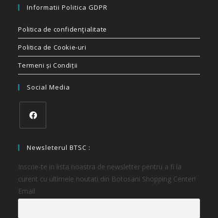
Informatii Politica GDPR
Politica de confidenţialitate
Politica de Cookie-uri
Termeni și Condiții
Social Media
Newsleterul BTSC :
Inscrie-te in lista noastra de newsletter pentru a fi la
curent cu ultimele noutati din Botosani Shopping Center!
Email