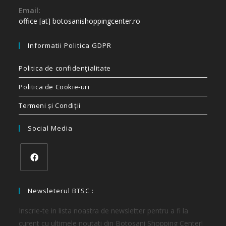
Email:
office [at] botosanishoppingcenter.ro
Informatii Politica GDPR
Politica de confidenţialitate
Politica de Cookie-uri
Termeni și Condiții
Social Media
Newsleterul BTSC :
Inscrie-te in lista noastra de newsletter pentru a fi la
curent cu ultimele noutati din Botosani Shopping Center!