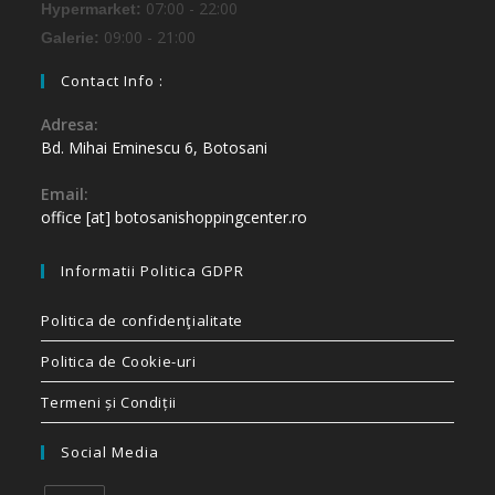
07:00 - 22:00
Hypermarket:
09:00 - 21:00
Galerie:
Contact Info :
Adresa:
Bd. Mihai Eminescu 6, Botosani
Email:
office [at] botosanishoppingcenter.ro
Informatii Politica GDPR
Politica de confidenţialitate
Politica de Cookie-uri
Termeni și Condiții
Social Media