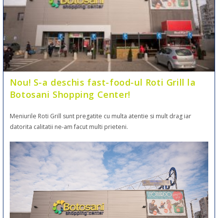
Nou! S-a deschis fast-food-ul Roti Grill la
Botosani Shopping Center!
Meniurile Roti Grill sunt pregatite cu multa atentie si mult drag iar
datorita calitatii ne-am facut multi prieteni.