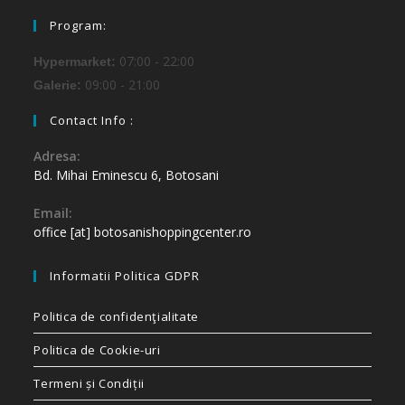
Program:
07:00 - 22:00
Hypermarket:
09:00 - 21:00
Galerie:
Contact Info :
Adresa:
Bd. Mihai Eminescu 6, Botosani
Email:
office [at] botosanishoppingcenter.ro
Informatii Politica GDPR
Politica de confidenţialitate
Politica de Cookie-uri
Termeni și Condiții