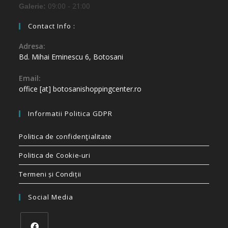
09:00 - 21:00
Galerie:
Contact Info :
Adresa:
Bd. Mihai Eminescu 6, Botosani
Email:
office [at] botosanishoppingcenter.ro
Informatii Politica GDPR
Politica de confidenţialitate
Politica de Cookie-uri
Termeni și Condiții
Social Media