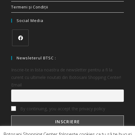
Termeni și Condiții
Social Media
Newsleterul BTSC :
Inscrie-te in lista noastra de newsletter pentru a fi la
curent cu ultimele noutati din Botosani Shopping Center!
Email
By continuing, you accept the privacy policy
Botosani Shopping Center folosește cookies ca tu să te bucuri