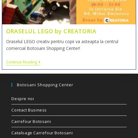
ORASELUL LEGO by CREATORIA
Oraselul LEGO creativ pentru copii va asteapta la centrul
comercial Botosani Shopping Center!
Continue Reading
Botosani Shopping Center
Despre noi
Contact Business
Carrefour Botosani
Cataloage Carrefour Botosani