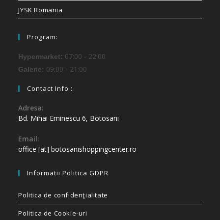
JYSK Romania
Program:
07:00 - 22:00
Hypermarket:
09:00 - 21:00
Galerie:
Contact Info :
Adresa:
Bd. Mihai Eminescu 6, Botosani
Email:
office [at] botosanishoppingcenter.ro
Informatii Politica GDPR
Politica de confidenţialitate
Politica de Cookie-uri