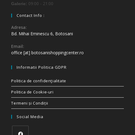
09:00 - 21:00
Galerie:
Contact Info :
Adresa:
Bd. Mihai Eminescu 6, Botosani
Email:
office [at] botosanishoppingcenter.ro
Informatii Politica GDPR
Politica de confidenţialitate
Politica de Cookie-uri
Termeni și Condiții
Social Media