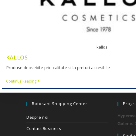
kallos
KALLOS
Produse deosebite prin calitate si la preturi accesibile
Continue Reading
Botosani Shopping Center
Progr
Hypermar
Despre noi
0
Galerie:
Contact Business
Contac