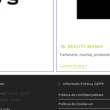
18. BEAUTY MANIA
Parfumerie, machiaj, produsele de
Continue Reading
am:
Informatii Politica GDPR
07:00 - 22:00
ket:
Politica de confidenţialitate
9:00 - 21:00
Politica de Cookie-uri
t Info :