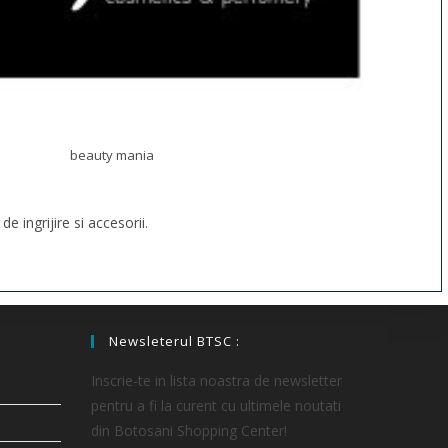
beauty mania
 ingrijire si accesorii.
Newsleterul BTSC :
Inscrie-te in lista noastra de newsletter
pentru a fi la curent cu ultimele noutati
din Botosani Shopping Center!