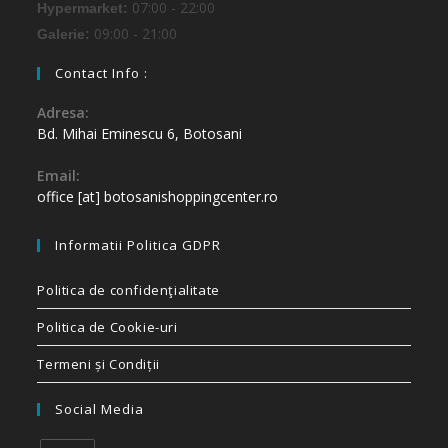
07:00 - 22:00
Hypermarket:
09:00 - 21:00
Galerie:
Contact Info :
Adresa:
Bd. Mihai Eminescu 6, Botosani
Email:
office [at] botosanishoppingcenter.ro
Informatii Politica GDPR
Politica de confidenţialitate
Politica de Cookie-uri
Termeni și Condiții
Social Media