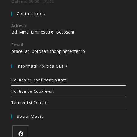
09:00 - 21:00
Galerie:
Contact Info :
Adresa:
Bd. Mihai Eminescu 6, Botosani
Email:
office [at] botosanishoppingcenter.ro
Informatii Politica GDPR
Politica de confidenţialitate
Politica de Cookie-uri
Termeni și Condiții
Social Media