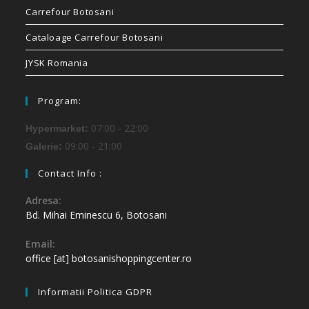
Carrefour Botosani
Cataloage Carrefour Botosani
JYSK Romania
Program:
07:00 - 22:00
Hypermarket:
09:00 - 21:00
Galerie:
Contact Info :
Adresa:
Bd. Mihai Eminescu 6, Botosani
Email:
office [at] botosanishoppingcenter.ro
Informatii Politica GDPR