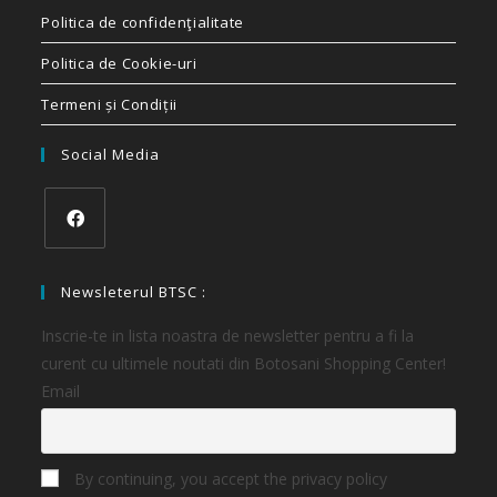
Politica de confidenţialitate
Politica de Cookie-uri
Termeni și Condiții
Social Media
Newsleterul BTSC :
Inscrie-te in lista noastra de newsletter pentru a fi la
curent cu ultimele noutati din Botosani Shopping Center!
Email
By continuing, you accept the privacy policy