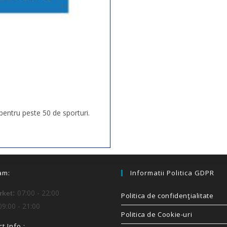
pentru peste 50 de sporturi.
am:
Informatii Politica GDPR
07:00 - 22:00
ket:
Politica de confidenţialitate
9:00 - 21:00
Politica de Cookie-uri
t Info :