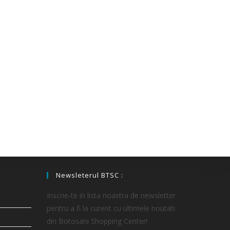
Newsleterul BTSC :
Inscrie-te in lista noastra de newsletter
pentru a fi la curent cu ultimele noutati
din Botosani Shopping Center!